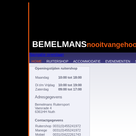
BEMELMANS
nooitvangehoo
Navigatie overslaan
HOME
RUITERSHOP
ACCOMMODATIE
EVENEMENTEN
Openingstijden ruitershop
Maandag
10:00 tot 18:00
Di t/m Vrijdag
10:00 tot 19:00
Zaterdag
09:00 tot 17:00
Adresgegevens
Bemelmans Ruitersport
Vaesrade 4
6361HH Nuth
Contactgegevens
Ruitershop
0031(0)455241972
Manege
0031(0)455241972
Mobiel
0031(0)622261743