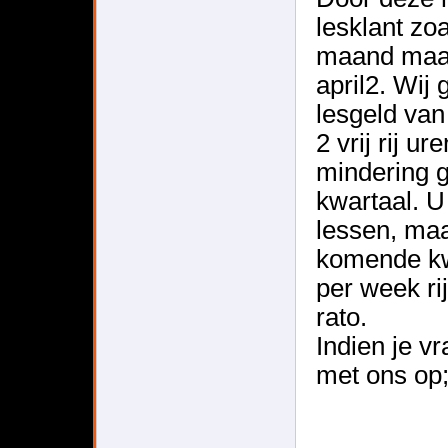
lesklant zoa
maand maart
april2. Wij
lesgeld van
2 vrij rij u
mindering 
kwartaal. U
lessen, maa
komende kwa
per week ri
rato.
Indien je v
met ons op