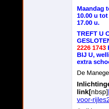
Maandag to
10.00 u to
17.00 u.
TREFT U 
GESLOTEN
2226 1743
BIJ U, wel
extra sch
De Manege
Inlichting
link[
nbsp]
voor-rijles