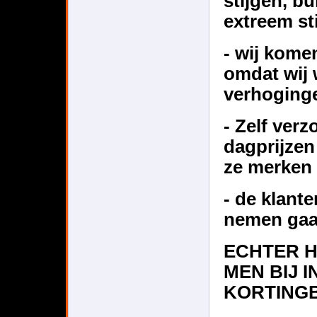
stijgen, bu
extreem st
- wij kome
omdat wij 
verhoginge
- Zelf verz
dagprijzen
ze merken 
- de klant
nemen gaa
ECHTER 
MEN BIJ 
KORTING