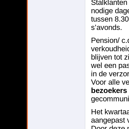
Stalklanten
nodige dage
tussen 8.30
s’avonds.
Pension/ c.
verkoudheid
blijven tot 
wel een pa
in de verzo
Voor alle v
bezoekers
gecommunic
Het kwarta
aangepast 
Door deze 