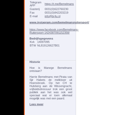
Telegram
https://t.me/Bemelmans
APP
Gasterij
0031(0)622760230
Fax
0031(0)842203219
E-mail
info@br4u.nl
www.instagram.com/bemelmansruitersport/
https://www.facebook.com/Bemelmans-
Ruitersport-1424387091152358/
Bedrijfsgegevens
Kvk
14097095
BTW
NL819126627B01
Historie
Hoe is Manege Bemelmans
ontstaan?
Harrie Bemelmans met Pirata van
Sjir Habets de melkboer uit
Hoensbroek. Op het CH te
Hulsberg aan de Wissengracht,
vrijheidsdressuur trok een groot
publiek aan het was ook wel
speciaal wat er toen allemaal
mogelijk was met een paard.
Lees meer