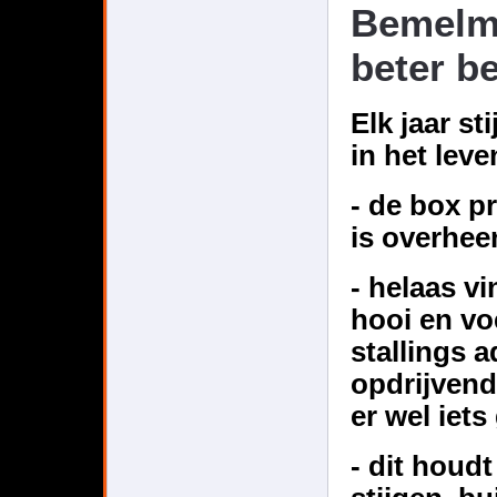
Bemelma
beter b
Elk jaar st
in het lev
- de box pr
is overhee
- helaas vi
hooi en vo
stallings 
opdrijvend
er wel iet
- dit houd